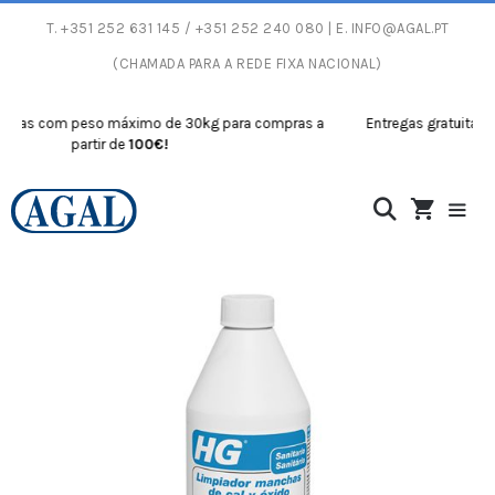
T.
+351 252 631 145
/ +351 252 240 080 | E.
INFO@AGAL.PT
(CHAMADA PARA A REDE FIXA NACIONAL)
tas com peso máximo de 30kg para compras a
Entregas gratuitas co
partir de
100€!