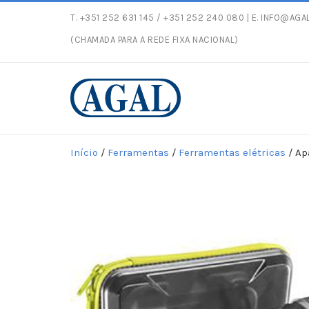
T.
+351 252 631 145
/ +351 252 240 080 | E.
INFO@AGAL
Entregas gratuitas 
(CHAMADA PARA A REDE FIXA NACIONAL)
Início
/
Ferramentas
/
Ferramentas elétricas
/ Ap