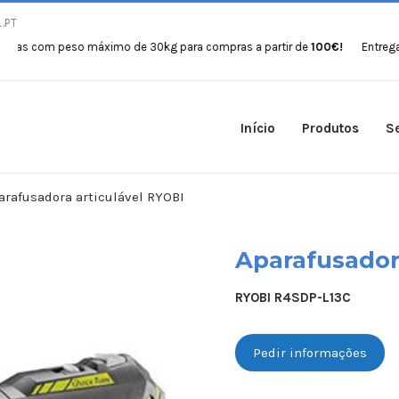
.PT
com peso máximo de 30kg para compras a partir de
100€!
Entregas gratu
Início
Produtos
Se
arafusadora articulável RYOBI
Aparafusador
RYOBI R4SDP-L13C
Pedir informações