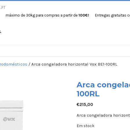
.PT
imo de 30kg para compras a partir de
100€!
Entregas gratuitas com pes
L
Início
Produtos
Se
trodomésticos
/ Arca congeladora horizontal Vox BE1-100RL
Arca congelad
100RL
€
215,00
Arca congeladora horizont
Em stock