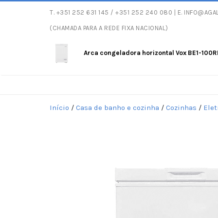
T.
+351 252 631 145
/ +351 252 240 080 | E.
INFO@AGAL
Entregas gratuitas com peso máx
(CHAMADA PARA A REDE FIXA NACIONAL)
Arca congeladora horizontal Vox BE1-100R
Início
/
Casa de banho e cozinha
/
Cozinhas
/
Ele