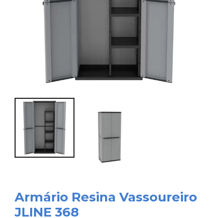
Armário Resina Vassoureiro
JLINE 368