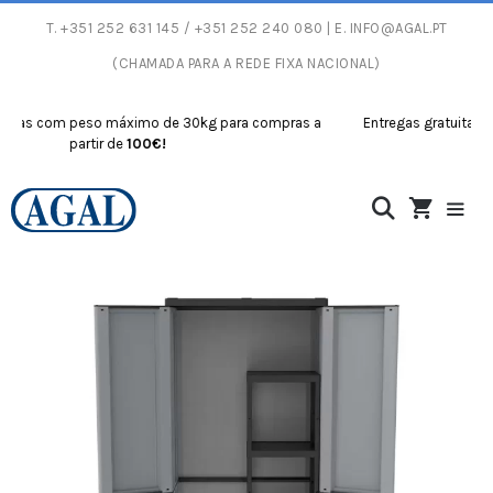
T.
+351 252 631 145
/ +351 252 240 080 | E.
INFO@AGAL.PT
(CHAMADA PARA A REDE FIXA NACIONAL)
as com peso máximo de 30kg para compras a
Entregas gratuitas com
partir de
100€!