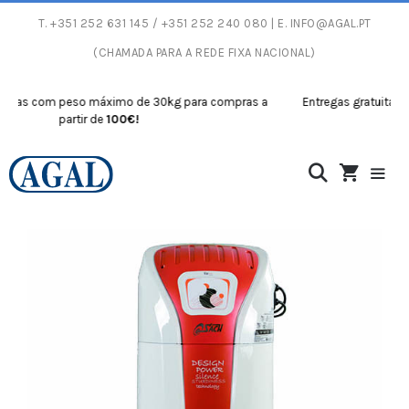
T.
+351 252 631 145
/ +351 252 240 080 | E.
INFO@AGAL.PT
(CHAMADA PARA A REDE FIXA NACIONAL)
tas com peso máximo de 30kg para compras a
Entregas gratuitas com
partir de
100€!