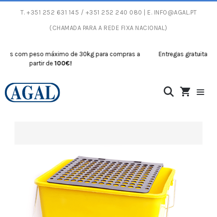
T.
+351 252 631 145
/ +351 252 240 080 | E.
INFO@AGAL.PT
(CHAMADA PARA A REDE FIXA NACIONAL)
tas com peso máximo de 30kg para compras a
Entregas gratuitas com
partir de
100€!