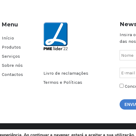
News
Menu
Insira o
Início
das nos
Produtos
Serviços
Sobre nós
Livro de reclamações
Contactos
Termos e Políticas
Conco
AGAL – Todos os direitos reservados | © Copyright 2017 | Design by
Minerv
 experiência. Ao continuar a navegar, estará a aceitar a sua utilizaçã