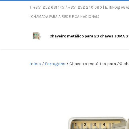
T.
+351 252 631 145
/ +351 252 240 080 | E.
INFO@AGAL
Entregas gratu
(CHAMADA PARA A REDE FIXA NACIONAL)
Chaveiro metálico para 20 chaves JOMA 
Início
/
Ferragens
/ Chaveiro metálico para 20 