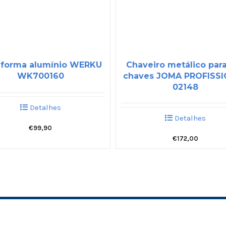
aforma alumínio WERKU
Chaveiro metálico par
WK700160
chaves JOMA PROFISS
02148
Detalhes
Detalhes
€
99,90
€
172,00