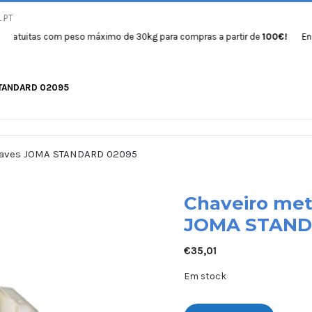
.PT
itas com peso máximo de 30kg para compras a partir de
100€!
Entregas 
STANDARD 02095
Início
Produtos
Se
chaves JOMA STANDARD 02095
Chaveiro met
JOMA STAND
€
35,01
Em stock