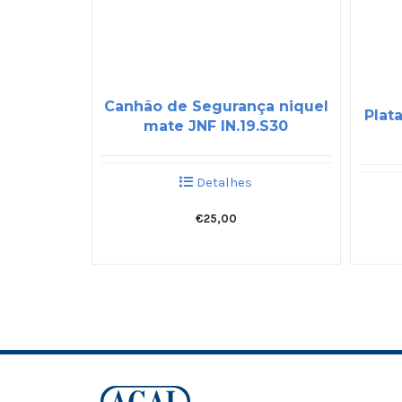
Canhão de Segurança niquel
Plat
mate JNF IN.19.S30
Detalhes
€
25,00