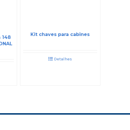
Kit chaves para cabines
a 148
IONAL
Detalhes