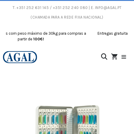
T.
+351 252 631 145
/ +351 252 240 080 | E.
INFO@AGAL.PT
(CHAMADA PARA A REDE FIXA NACIONAL)
s com peso máximo de 30kg para compras a
Entregas gratuitas com 
partir de
100€!
p