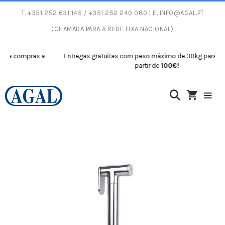
T.
+351 252 631 145
/ +351 252 240 080 | E.
INFO@AGAL.PT
(CHAMADA PARA A REDE FIXA NACIONAL)
a compras a
Entregas gratuitas com peso máximo de 30kg para comp
partir de
100€!