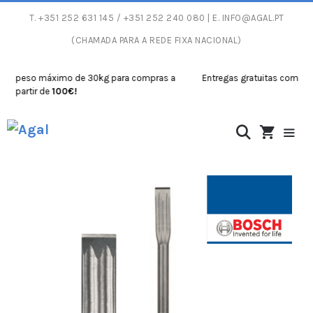
T.
+351 252 631 145
/ +351 252 240 080 | E.
INFO@AGAL.PT
(CHAMADA PARA A REDE FIXA NACIONAL)
 peso máximo de 30kg para compras a
Entregas gratuitas com peso 
artir de
100€!
partir d