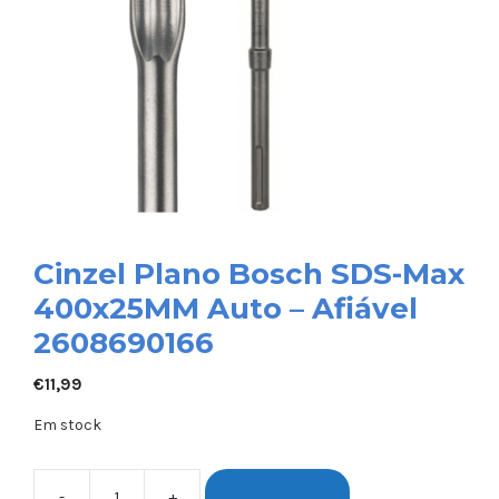
Cinzel Plano Bosch SDS-Max
400x25MM Auto – Afiável
2608690166
€
11,99
Em stock
-
+