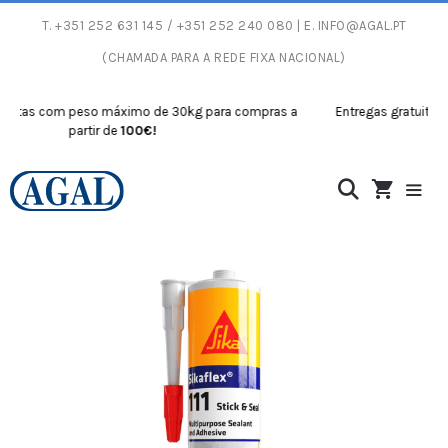
T.
+351 252 631 145
/ +351 252 240 080 | E.
INFO@AGAL.PT
(CHAMADA PARA A REDE FIXA NACIONAL)
tas com peso máximo de 30kg para compras a
Entregas gratuitas co
partir de
100€!