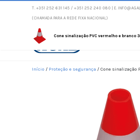
T.
+351 252 631 145
/ +351 252 240 080 | E.
INFO@AGAL
Entregas gratuitas com
(CHAMADA PARA A REDE FIXA NACIONAL)
Cone sinalização PVC vermelho e branco 
Início
/
Proteção e segurança
/ Cone sinalização