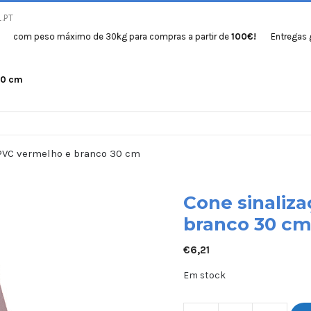
.PT
 peso máximo de 30kg para compras a partir de
100€!
Entregas gratuit
30 cm
Início
Produtos
Se
 PVC vermelho e branco 30 cm
Cone sinaliz
branco 30 c
€
6,21
Em stock