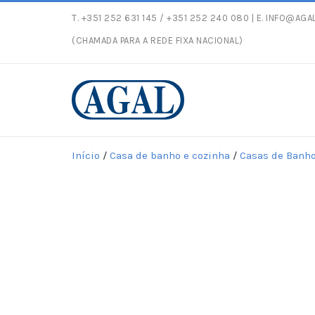
T.
+351 252 631 145
/ +351 252 240 080 | E.
INFO@AGAL
Entregas gratuitas com p
(CHAMADA PARA A REDE FIXA NACIONAL)
Início
/
Casa de banho e cozinha
/
Casas de Banh