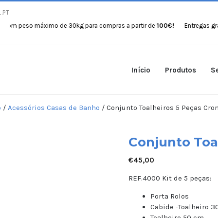
.PT
eso máximo de 30kg para compras a partir de
100€!
Entregas gratuitas
Início
Produtos
Se
o
/
Acessórios Casas de Banho
/ Conjunto Toalheiros 5 Peças Cr
Conjunto Toa
€
45,00
REF.4000 Kit de 5 peças:
Porta Rolos
Cabide -Toalheiro 
Toalheiro 50 cm