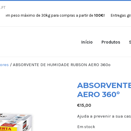
.PT
eso máximo de 30kg para compras a partir de
100€!
Entregas gratuitas 
Início
Produtos
ores
/ ABSORVENTE DE HUMIDADE RUBSON AERO 360º
ABSORVENTE
AERO 360º
€
15,00
Ajuda a prevenir a sua c
Em stock