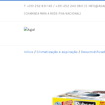
T.
+351 252 631 145
/ +351 252 240 080 | E.
INFO@AGAL
Entregas gratuitas com p
(CHAMADA PARA A REDE FIXA NACIONAL)
Início
/
Climatização e aspiração
/
Desumidificad