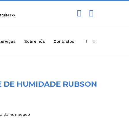
com peso máximo de 30kg para compras a partir de
100€!
Entregas grat
Serviços
Sobre nós
Contactos
 DE HUMIDADE RUBSON
asa da humidade