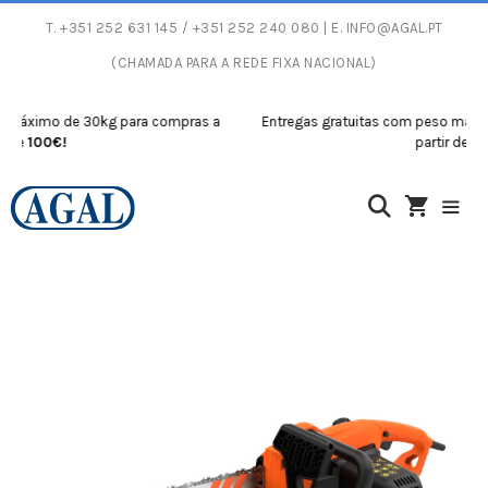
T.
+351 252 631 145
/ +351 252 240 080 | E.
INFO@AGAL.PT
(CHAMADA PARA A REDE FIXA NACIONAL)
áximo de 30kg para compras a
Entregas gratuitas com peso máximo 
e
100€!
partir de
100€!