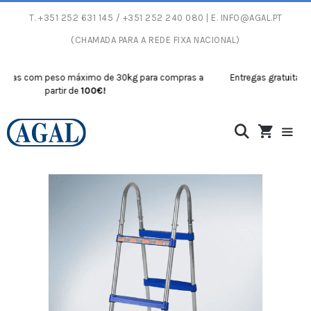
T.
+351 252 631 145
/ +351 252 240 080 | E.
INFO@AGAL.PT
(CHAMADA PARA A REDE FIXA NACIONAL)
as com peso máximo de 30kg para compras a
Entregas gratuitas com
partir de
100€!
p