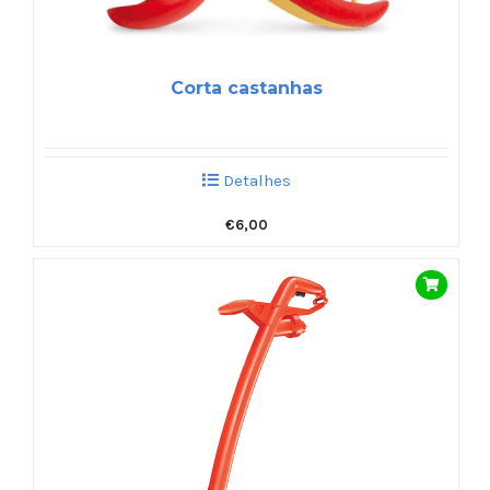
Corta castanhas
Detalhes
€
6,00