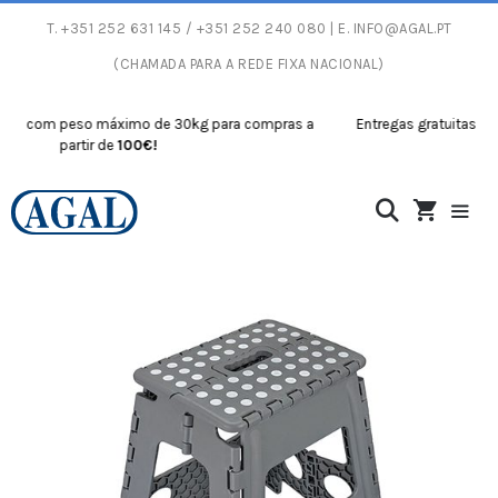
T.
+351 252 631 145
/ +351 252 240 080 | E.
INFO@AGAL.PT
(CHAMADA PARA A REDE FIXA NACIONAL)
 com peso máximo de 30kg para compras a
Entregas gratuitas com p
partir de
100€!
pa