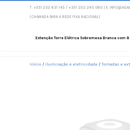
T.
+351 252 631 145
/ +351 252 240 080 | E.
INFO@AGAL
Entregas gratuitas
(CHAMADA PARA A REDE FIXA NACIONAL)
Extenção Torre Elétrica Sobremesa Branca com 8 
Início
/
Iluminação e eletricidade
/
Tomadas e ex