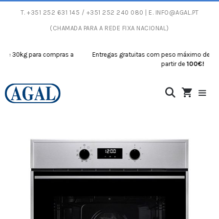
T.
+351 252 631 145
/ +351 252 240 080 | E.
INFO@AGAL.PT
(CHAMADA PARA A REDE FIXA NACIONAL)
 30kg para compras a
Entregas gratuitas com peso máximo de 30kg p
partir de
100€!