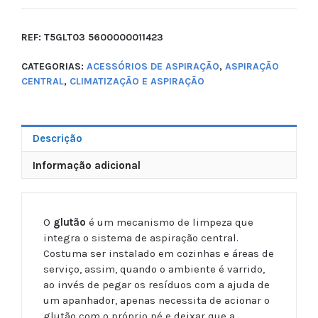
REF:
T5GLT03 5600000011423
CATEGORIAS:
ACESSÓRIOS DE ASPIRAÇÃO
,
ASPIRAÇÃO
CENTRAL
,
CLIMATIZAÇÃO E ASPIRAÇÃO
Descrição
Informação adicional
O
glutão
é um mecanismo de limpeza que
integra o sistema de aspiração central.
Costuma ser instalado em cozinhas e áreas de
serviço, assim, quando o ambiente é varrido,
ao invés de pegar os resíduos com a ajuda de
um apanhador, apenas necessita de acionar o
glutão com o próprio pé e deixar que a