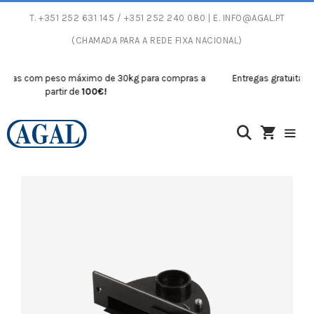
T.
+351 252 631 145
/ +351 252 240 080 | E.
INFO@AGAL.PT
(CHAMADA PARA A REDE FIXA NACIONAL)
tas com peso máximo de 30kg para compras a
Entregas gratuitas co
partir de
100€!