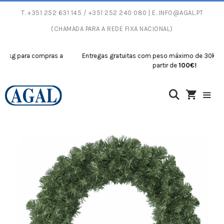
T.
+351 252 631 145
/ +351 252 240 080 | E.
INFO@AGAL.PT
(CHAMADA PARA A REDE FIXA NACIONAL)
g para compras a
Entregas gratuitas com peso máximo de 30kg para
partir de
100€!