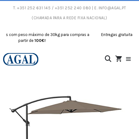
T.
+351 252 631 145
/ +351 252 240 080 | E.
INFO@AGAL.PT
(CHAMADA PARA A REDE FIXA NACIONAL)
s com peso máximo de 30kg para compras a
Entregas gratuitas com 
partir de
100€!
p