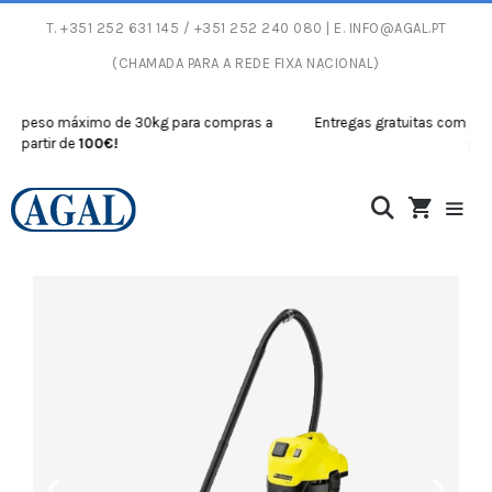
T.
+351 252 631 145
/ +351 252 240 080 | E.
INFO@AGAL.PT
(CHAMADA PARA A REDE FIXA NACIONAL)
so máximo de 30kg para compras a
Entregas gratuitas com peso máx
tir de
100€!
partir de
1