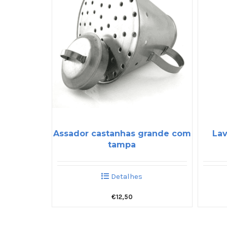
Assador castanhas grande com
Lav
tampa
Detalhes
€
12,50