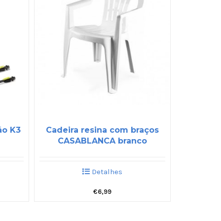
ão K3
Cadeira resina com braços
CASABLANCA branco
Detalhes
€
6,99