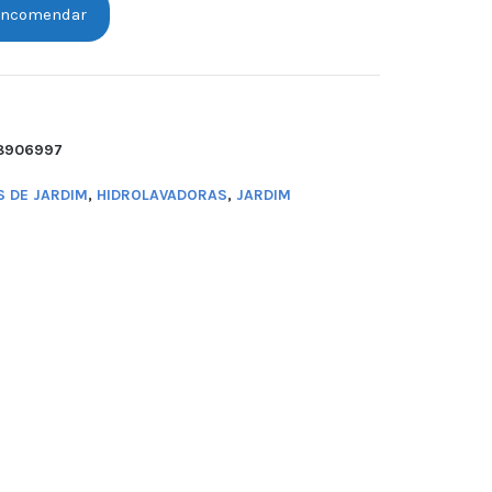
ncomendar
78906997
 DE JARDIM
,
HIDROLAVADORAS
,
JARDIM