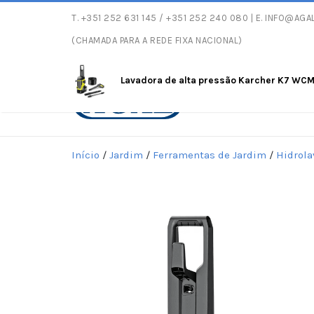
T.
+351 252 631 145
/ +351 252 240 080 | E.
INFO@AGAL
Entregas gratuitas com peso má
(CHAMADA PARA A REDE FIXA NACIONAL)
Lavadora de alta pressão Karcher K7 WC
Início
/
Jardim
/
Ferramentas de Jardim
/
Hidrola