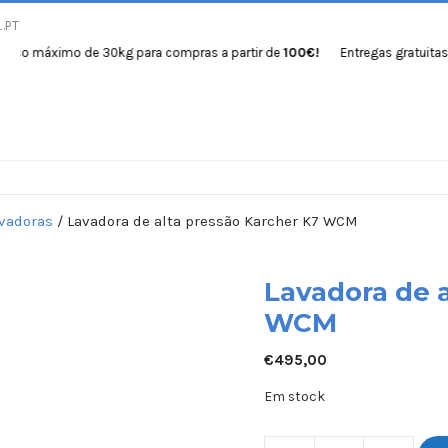
.PT
ximo de 30kg para compras a partir de
100€!
Entregas gratuitas com p
M
Início
Produtos
Se
vadoras
/ Lavadora de alta pressão Karcher K7 WCM
Lavadora de 
WCM
€
495,00
Em stock