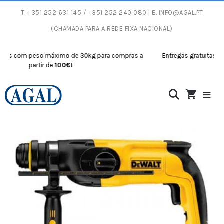
T.
+351 252 631 145
/ +351 252 240 080 | E.
INFO@AGAL.PT
(CHAMADA PARA A REDE FIXA NACIONAL)
s com peso máximo de 30kg para compras a
Entregas gratuitas com 
partir de
100€!
p