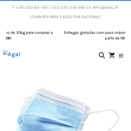
T.
+351 252 631 145
/ +351 252 240 080 | E.
INFO@AGAL.PT
(CHAMADA PARA A REDE FIXA NACIONAL)
mo de 30kg para compras a
Entregas gratuitas com peso máximo de 3
0€!
partir de
100€!