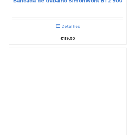
Bancada de trabalho SimonWork BT2 900
Detalhes
€
119,90