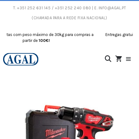
T.
+351 252 631 145
/ +351 252 240 080 | E.
INFO@AGAL.PT
(CHAMADA PARA A REDE FIXA NACIONAL)
itas com peso máximo de 30kg para compras a
Entregas gratuitas c
partir de
100€!