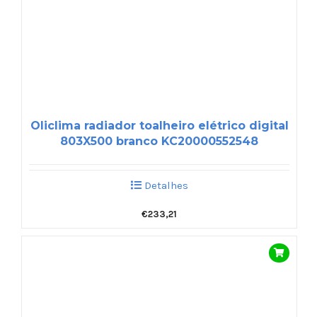
Oliclima radiador toalheiro elétrico digital
803X500 branco KC20000552548
Detalhes
€
233,21