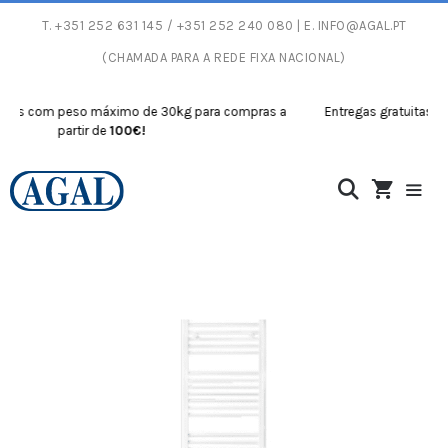
T.
+351 252 631 145
/ +351 252 240 080 | E.
INFO@AGAL.PT
(CHAMADA PARA A REDE FIXA NACIONAL)
as com peso máximo de 30kg para compras a
Entregas gratuitas com
partir de
100€!
p