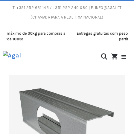
T.
+351 252 631 145
/ +351 252 240 080 | E.
INFO@AGAL.PT
(CHAMADA PARA A REDE FIXA NACIONAL)
 máximo de 30kg para compras a
Entregas gratuitas com peso máxim
 de
100€!
partir de
100