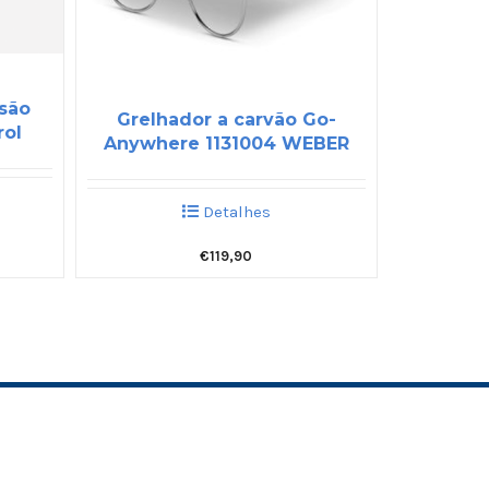
ssão
Grelhador a carvão Go-
rol
Anywhere 1131004 WEBER
Detalhes
€
119,90