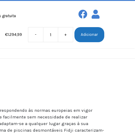
as com peso máximo de 30kg para compras a partir de
100€!
Entregas gr
€
1.294,99
-
+
Adicionar
rviços
Sobre nós
Contactos
 respondendo às normas europeias em vigor
e facilmente sem necessidade de realizar
adaptam-se a qualquer lugar graças à sua
ma de piscinas desmontáveis Fidji caracterizam-