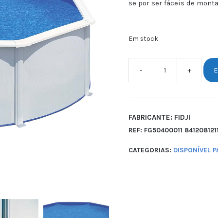
se por ser fáceis de mont
Em stock
-
+
E
FABRICANTE: FIDJI
REF:
FG50400011 841208121
CATEGORIAS:
DISPONÍVEL 