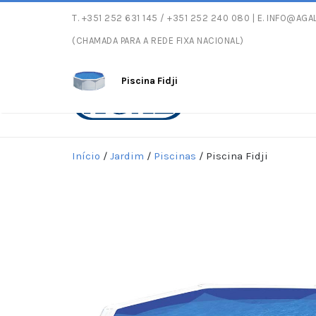
T.
+351 252 631 145
/ +351 252 240 080 | E.
INFO@AGAL
Entregas gratuitas co
(CHAMADA PARA A REDE FIXA NACIONAL)
Piscina Fidji
Início
/
Jardim
/
Piscinas
/ Piscina Fidji