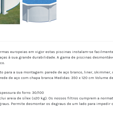
mas europeias em vigor estas piscinas instalam-se facilmente
ças à sua grande durabilidade. A gama de piscinas desmontávei
co.
o para a sua montagem: parede de aço branco, liner, skimmer, 
ede de aço com chapa branca Medidas: 350 x 120 cm Volume de
spessura do forro: 30/100
lui areia de sílex (±20 kg). Os nossos filtros cumprem a norma
raus. Permite desmontar os degraus de um lado para impedir o 
a