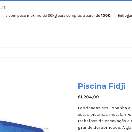
.PT
m peso máximo de 30kg para compras a partir de
100€!
Entregas gratuit
Início
Produtos
Se
Piscina Fidji
€
1.294,99
Fabricadas em Espanha e
estas piscinas instalam-s
trabalhos de escavação e 
grande durabilidade. A ga