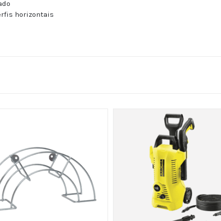
ado
rfis horizontais