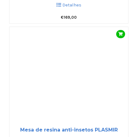
Detalhes
€
169,00
Mesa de resina anti-insetos PLASMIR