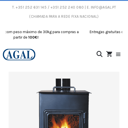
T.
+351 252 631 145
/ +351 252 240 080 | E.
INFO@AGAL.PT
(CHAMADA PARA A REDE FIXA NACIONAL)
s com peso máximo de 30kg para compras a
Entregas gratuitas com p
partir de
100€!
pa