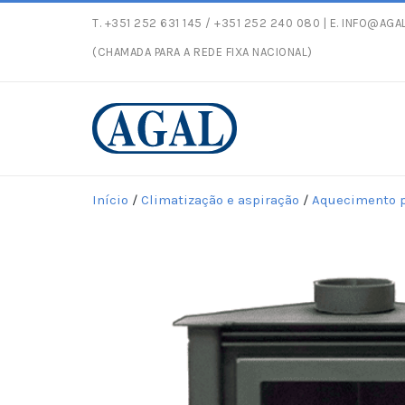
T.
+351 252 631 145
/ +351 252 240 080 | E.
INFO@AGAL
Entregas gratuit
(CHAMADA PARA A REDE FIXA NACIONAL)
Início
/
Climatização e aspiração
/
Aquecimento p