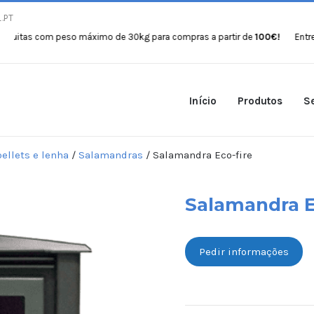
.PT
as com peso máximo de 30kg para compras a partir de
100€!
Entregas gr
Início
Produtos
Se
ellets e lenha
/
Salamandras
/ Salamandra Eco-fire
Salamandra E
Pedir informações