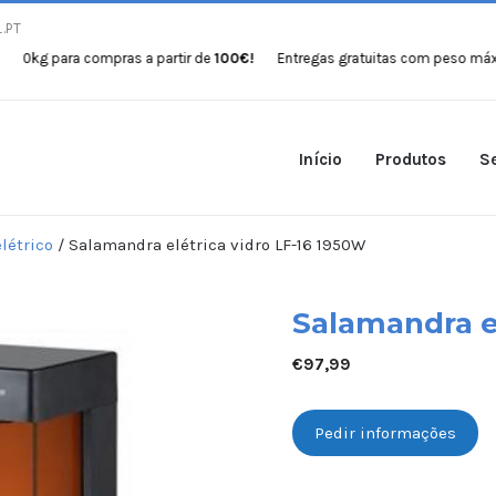
.PT
ara compras a partir de
100€!
Entregas gratuitas com peso máximo de 3
Início
Produtos
Se
létrico
/ Salamandra elétrica vidro LF-16 1950W
Salamandra el
€
97,99
Pedir informações