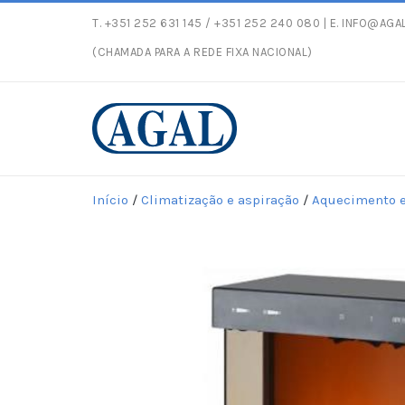
T.
+351 252 631 145
/ +351 252 240 080 | E.
INFO@AGAL
Entregas gratuitas com peso máximo de 30kg p
(CHAMADA PARA A REDE FIXA NACIONAL)
Início
/
Climatização e aspiração
/
Aquecimento e