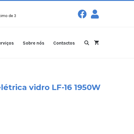
0kg para compras a partir de
100€!
Entregas gratuitas com peso máxim
rviços
Sobre nós
Contactos
étrica vidro LF-16 1950W