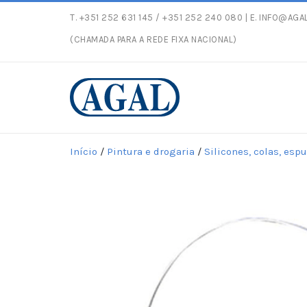
T.
+351 252 631 145
/ +351 252 240 080 | E.
INFO@AGAL
Entregas gratuitas com 
(CHAMADA PARA A REDE FIXA NACIONAL)
Início
/
Pintura e drogaria
/
Silicones, colas, esp