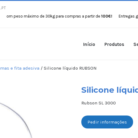
.PT
peso máximo de 30kg para compras a partir de
100€!
Entregas gratuitas
Início
Produtos
Se
umas e fita adesiva
/ Silicone líquido RUBSON
Silicone líq
Rubson SL 3000
Pedir informações