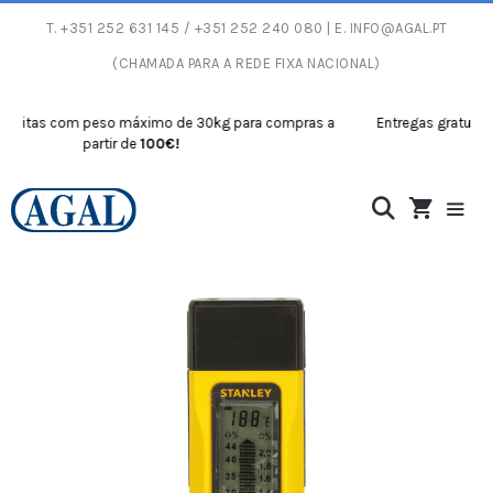
T.
+351 252 631 145
/ +351 252 240 080 | E.
INFO@AGAL.PT
(CHAMADA PARA A REDE FIXA NACIONAL)
itas com peso máximo de 30kg para compras a
Entregas gratuitas c
partir de
100€!