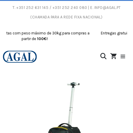
T.
+351 252 631 145
/ +351 252 240 080 | E.
INFO@AGAL.PT
(CHAMADA PARA A REDE FIXA NACIONAL)
itas com peso máximo de 30kg para compras a
Entregas gratuitas co
partir de
100€!