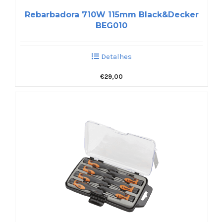
Rebarbadora 710W 115mm Black&Decker
BEG010
Detalhes
€
29,00