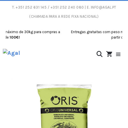
T.
+351 252 631 145
/ +351 252 240 080 | E.
INFO@AGAL.PT
(CHAMADA PARA A REDE FIXA NACIONAL)
áximo de 30kg para compras a
Entregas gratuitas com peso máximo 
100€!
partir de
100€!