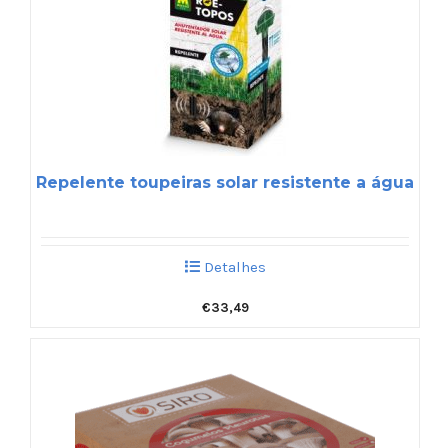
Repelente toupeiras solar resistente a água
Detalhes
€
33,49