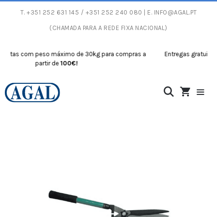
T.
+351 252 631 145
/ +351 252 240 080 | E.
INFO@AGAL.PT
(CHAMADA PARA A REDE FIXA NACIONAL)
itas com peso máximo de 30kg para compras a
Entregas gratuitas co
partir de
100€!