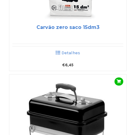
Carvão zero saco 15dm3
Detalhes
€
6,45