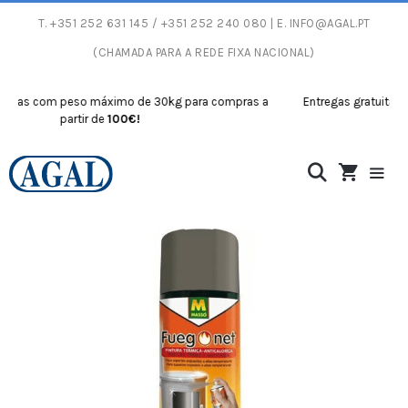
T.
+351 252 631 145
/ +351 252 240 080 | E.
INFO@AGAL.PT
(CHAMADA PARA A REDE FIXA NACIONAL)
as com peso máximo de 30kg para compras a
Entregas gratuitas com
partir de
100€!