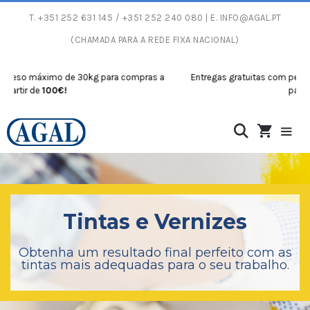
T.
+351 252 631 145
/ +351 252 240 080 | E.
INFO@AGAL.PT
(CHAMADA PARA A REDE FIXA NACIONAL)
 máximo de 30kg para compras a
Entregas gratuitas com peso máxim
 de
100€!
partir de
100
Tintas e Vernizes
Obtenha um resultado final perfeito com as
tintas mais adequadas para o seu trabalho.