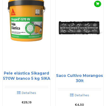
Pele elástica Sikagard
Saco Cultivo Morangos
570W branco 5 kg SIKA
30lt
Detalhes
Detalhes
€
29,19
€
4,50