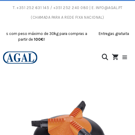
T.
+351 252 631 145
/ +351 252 240 080 | E.
INFO@AGAL.PT
(CHAMADA PARA A REDE FIXA NACIONAL)
s com peso máximo de 30kg para compras a
Entregas gratuitas com 
partir de
100€!
p