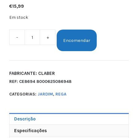
€
15,99
Em stock
-
+
Encomendar
FABRICANTE: CLABER
REF:
CE8694 8000625086948
CATEGORIAS:
JARDIM
,
REGA
Descrição
Especificações