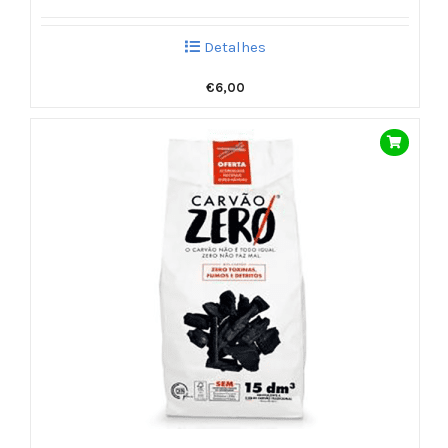
Detalhes
€
6,00