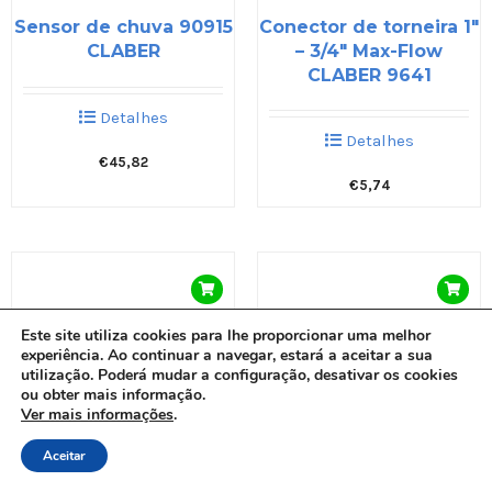
Sensor de chuva 90915
Conector de torneira 1″
CLABER
– 3/4″ Max-Flow
CLABER 9641
Detalhes
Detalhes
€
45,82
€
5,74
Este site utiliza cookies para lhe proporcionar uma melhor
experiência. Ao continuar a navegar, estará a aceitar a sua
utilização. Poderá mudar a configuração, desativar os cookies
ou obter mais informação.
Ver mais informações
.
Item adicionado ao carrinho.
Finalizar compra
Aceitar
0 itens -
€
0,00