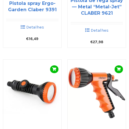
Pistola de rega spray
Pistola spray Ergo-
— Metal “Metal-Jet”
Garden Claber 9391
CLABER 9621
Detalhes
Detalhes
€
16,49
€
27,98