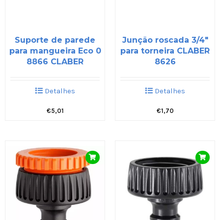
Suporte de parede
Junção roscada 3/4″
para mangueira Eco 0
para torneira CLABER
8866 CLABER
8626
Detalhes
Detalhes
€
5,01
€
1,70