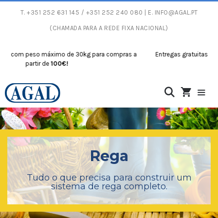
T.
+351 252 631 145
/ +351 252 240 080 | E.
INFO@AGAL.PT
(CHAMADA PARA A REDE FIXA NACIONAL)
ximo de 30kg para compras a
Entregas gratuitas com peso máximo d
100€!
partir de
100€.
Rega
Tudo o que precisa para construir um
sistema de rega completo.