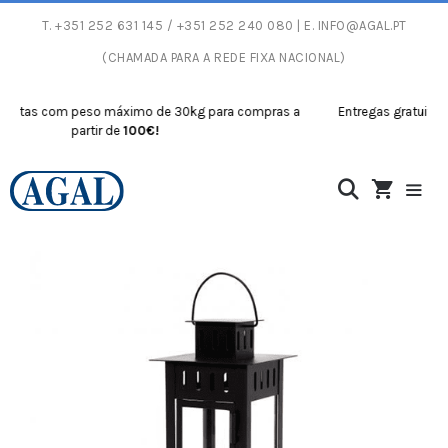
T.
+351 252 631 145
/ +351 252 240 080 | E.
INFO@AGAL.PT
(CHAMADA PARA A REDE FIXA NACIONAL)
itas com peso máximo de 30kg para compras a
Entregas gratuitas c
partir de
100€!