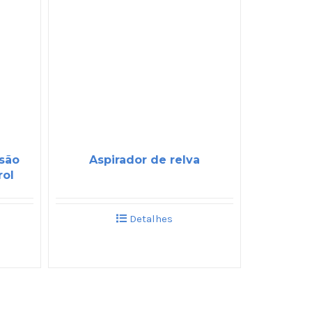
ssão
Aspirador de relva
rol
Detalhes