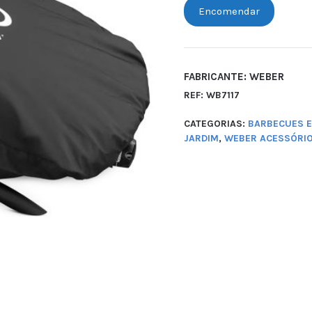
Encomendar
FABRICANTE: WEBER
REF:
WB7117
CATEGORIAS:
BARBECUES 
JARDIM
,
WEBER ACESSÓRI