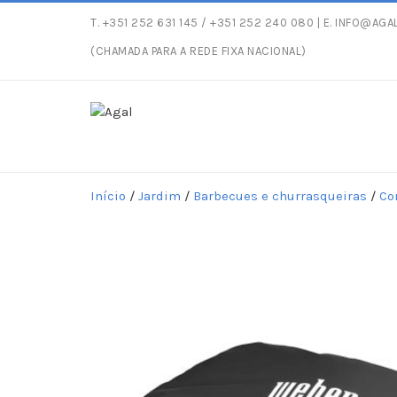
T.
+351 252 631 145
/ +351 252 240 080 | E.
INFO@AGAL
Entregas gratuitas 
(CHAMADA PARA A REDE FIXA NACIONAL)
Início
/
Jardim
/
Barbecues e churrasqueiras
/
Co