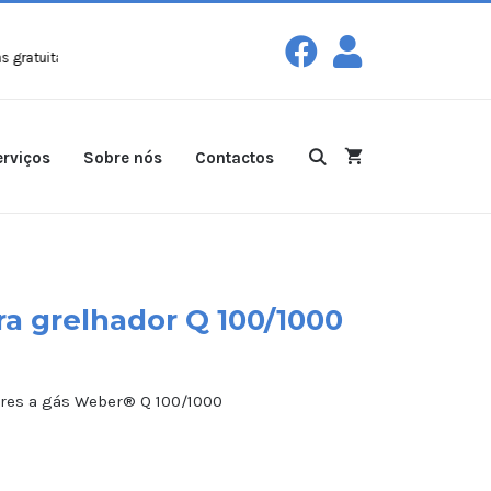
itas com peso máximo de 30kg para compras a partir de
100€!
Entregas
rviços
Sobre nós
Contactos
ra grelhador Q 100/1000
res a gás Weber® Q 100/1000