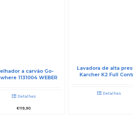
Lavadora de alta pre
elhador a carvão Go-
Karcher K2 Full Cont
where 1131004 WEBER
Detalhes
Detalhes
€
119,90