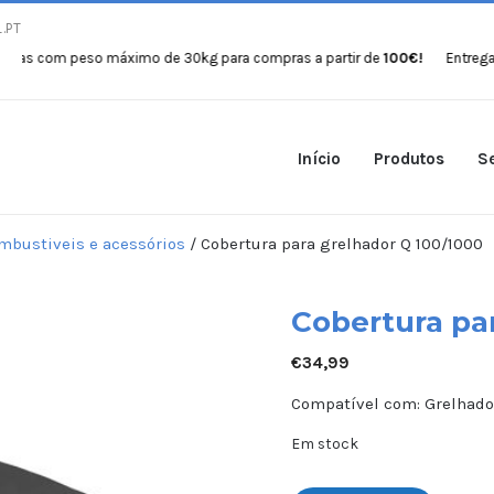
.PT
com peso máximo de 30kg para compras a partir de
100€!
Entregas gratu
Início
Produtos
Se
mbustiveis e acessórios
/ Cobertura para grelhador Q 100/1000
Cobertura pa
€
34,99
Compatível com: Grelhado
Em stock