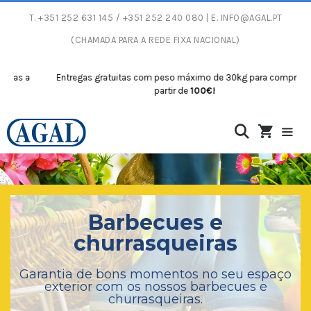
T.
+351 252 631 145
/ +351 252 240 080 | E.
INFO@AGAL.PT
(CHAMADA PARA A REDE FIXA NACIONAL)
tregas gratuitas com peso máximo de 30kg para compras a
Entregas
partir de
100€!
Barbecues e
churrasqueiras
Garantia de bons momentos no seu espaço
exterior com os nossos barbecues e
churrasqueiras.