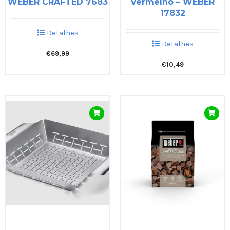
WEBER CRAFTED 7683
Vermelho – WEBER
17832
Detalhes
Detalhes
€
69,99
€
10,49