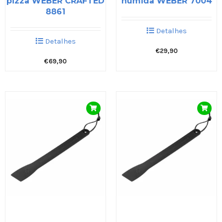
pizza WEBER CRAFTED
húmida WEBER 7004
8861
Detalhes
Detalhes
€
29,90
€
69,90