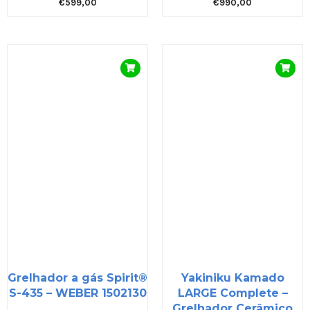
€
599,00
€
990,00
Grelhador a gás Spirit®
Yakiniku Kamado
S-435 – WEBER 1502130
LARGE Complete –
Grelhador Cerâmico