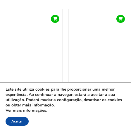
Este site utiliza cookies para lhe proporcionar uma melhor
experiência. Ao continuar a navegar, estará a aceitar a sua
utilização. Poderá mudar a configuração, desativar os cookies
ou obter mais informação.
Grelhador a gás Spirit
Grelhador a gás Spirit
Ver mais informações
.
E-210 WEBER 1500838
E-325 WEBER 1500900
Item adicionado ao carrinho.
Finalizar compra
Aceitar
0 itens -
€
0,00