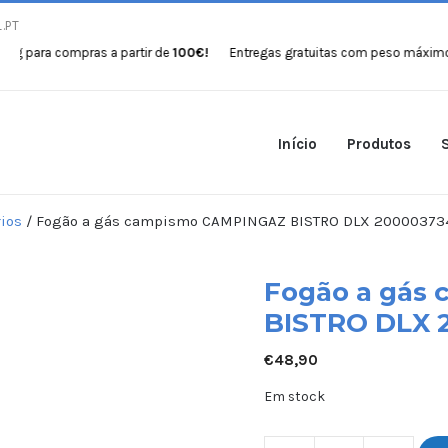
.PT
ompras a partir de
100€!
Entregas gratuitas com peso máximo de 30kg p
Início
Produtos
ios
/ Fogão a gás campismo CAMPINGAZ BISTRO DLX 20000373
Fogão a gás
BISTRO DLX 
€
48,90
Em stock