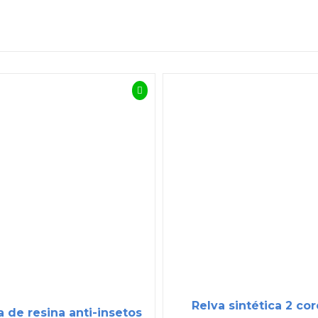
Relva sintética 2 co
 de resina anti-insetos