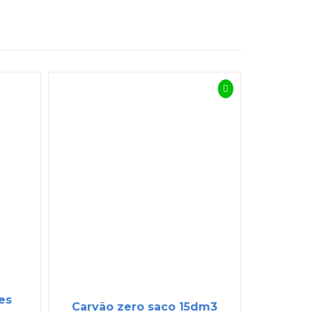
res
Carvão zero saco 15dm3