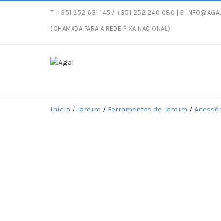
T.
+351 252 631 145
/ +351 252 240 080 | E.
INFO@AGAL
Entregas gratuitas com peso máximo de 30kg para c
(CHAMADA PARA A REDE FIXA NACIONAL)
Início
/
Jardim
/
Ferramentas de Jardim
/
Acessór