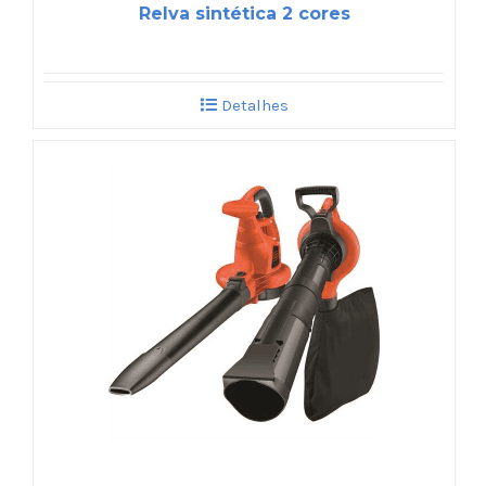
Relva sintética 2 cores
Detalhes