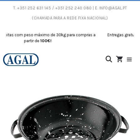
T.
+351 252 631 145
/ +351 252 240 080 | E.
INFO@AGAL.PT
(CHAMADA PARA A REDE FIXA NACIONAL)
itas com peso máximo de 30kg para compras a
Entregas gratuitas c
partir de
100€!