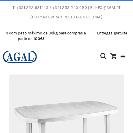
T.
+351 252 631 145
/ +351 252 240 080 | E.
INFO@AGAL.PT
(CHAMADA PARA A REDE FIXA NACIONAL)
s com peso máximo de 30kg para compras a
Entregas gratuitas com 
partir de
100€!
p