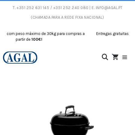
T.
+351 252 631 145
/ +351 252 240 080 | E.
INFO@AGAL.PT
(CHAMADA PARA A REDE FIXA NACIONAL)
 com peso máximo de 30kg para compras a
Entregas gratuitas com p
partir de
100€!
par