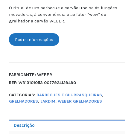
O ritual de um barbecue a carvão une-se às funções
inovadoras, à conveniência e ao fator “wow” do
grelhador a carvão WEBER.
Pedir informações
FABRICANTE: WEBER
REF:
WB13101053 0077924129490
CATEGORIAS:
BARBECUES E CHURRASQUEIRAS
,
GRELHADORES
,
JARDIM
,
WEBER GRELHADORES
Descrição