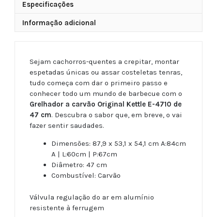
Especificações
Informação adicional
Sejam cachorros-quentes a crepitar, montar
espetadas únicas ou assar costeletas tenras,
tudo começa com dar o primeiro passo e
conhecer todo um mundo de barbecue com o
Grelhador a carvão Original Kettle E-4710 de
47 cm
. Descubra o sabor que, em breve, o vai
fazer sentir saudades.
Dimensões: 87,9 x 53,1 x 54,1 cm A:84cm
A | L:60cm | P:67cm
Diâmetro: 47 cm
Combustível: Carvão
Válvula regulação do ar em alumínio
resistente à ferrugem